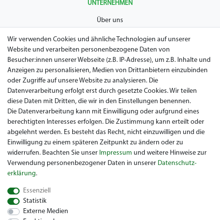
UNTERNEHMEN
Über uns
AGB
Wir verwenden Cookies und ähnliche Technologien auf unserer
Website und verarbeiten personenbezogene Daten von
Datenschutz
Besucher:innen unserer Webseite (z.B. IP-Adresse), um z.B. Inhalte und
Anzeigen zu personalisieren, Medien von Drittanbietern einzubinden
Impressum
oder Zugriffe auf unsere Website zu analysieren. Die
Widerrufsrecht
Datenverarbeitung erfolgt erst durch gesetzte Cookies. Wir teilen
diese Daten mit Dritten, die wir in den Einstellungen benennen.
Garantie / Gewährleistung
Die Datenverarbeitung kann mit Einwilligung oder aufgrund eines
berechtigten Interesses erfolgen. Die Zustimmung kann erteilt oder
abgelehnt werden. Es besteht das Recht, nicht einzuwilligen und die
Einwilligung zu einem späteren Zeitpunkt zu ändern oder zu
widerrufen. Beachten Sie unser
Impressum
und weitere Hinweise zur
Verwendung personenbezogener Daten in unserer
Daten­schutz­
erklärung
.
Sie suchen ein gebrauchtes Golf Car? Maiers Golfcarts ist Ihr
Essenziell
österreichischer Golfcar Händler für Clubcar, Ezgo, Garia, Melex
Statistik
und Yamaha! Maiers Golfcarts ist zudem Ihre Nummer 1
Externe Medien
Golfcart-Werkstatt für Hartle Car, Tomberlin, Hyundai, HDK,