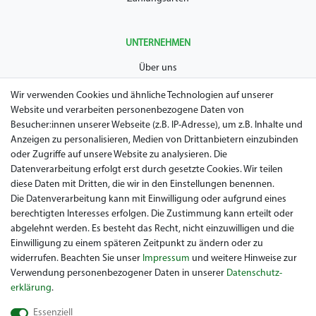
UNTERNEHMEN
Über uns
AGB
Wir verwenden Cookies und ähnliche Technologien auf unserer
Website und verarbeiten personenbezogene Daten von
Datenschutz
Besucher:innen unserer Webseite (z.B. IP-Adresse), um z.B. Inhalte und
Anzeigen zu personalisieren, Medien von Drittanbietern einzubinden
Impressum
oder Zugriffe auf unsere Website zu analysieren. Die
Widerrufsrecht
Datenverarbeitung erfolgt erst durch gesetzte Cookies. Wir teilen
diese Daten mit Dritten, die wir in den Einstellungen benennen.
Garantie / Gewährleistung
Die Datenverarbeitung kann mit Einwilligung oder aufgrund eines
berechtigten Interesses erfolgen. Die Zustimmung kann erteilt oder
abgelehnt werden. Es besteht das Recht, nicht einzuwilligen und die
Einwilligung zu einem späteren Zeitpunkt zu ändern oder zu
widerrufen. Beachten Sie unser
Impressum
und weitere Hinweise zur
Verwendung personenbezogener Daten in unserer
Daten­schutz­
erklärung
.
Sie suchen ein gebrauchtes Golf Car? Maiers Golfcarts ist Ihr
Essenziell