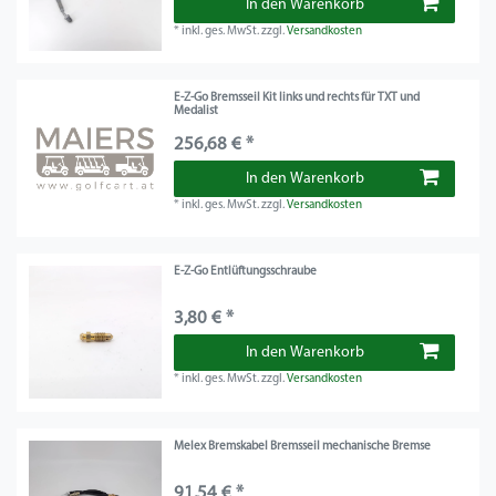
In den Warenkorb
*
inkl. ges. MwSt.
zzgl.
Versandkosten
E-Z-Go Bremsseil Kit links und rechts für TXT und
Medalist
256,68 € *
In den Warenkorb
*
inkl. ges. MwSt.
zzgl.
Versandkosten
E-Z-Go Entlüftungsschraube
3,80 € *
In den Warenkorb
*
inkl. ges. MwSt.
zzgl.
Versandkosten
Melex Bremskabel Bremsseil mechanische Bremse
91,54 € *