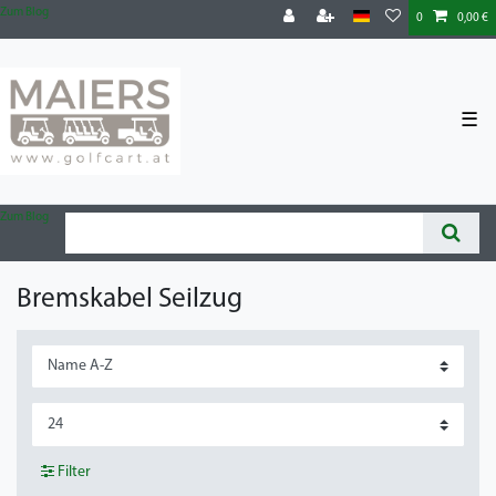
Zum Blog
0
0,00 €
☰
Zum Blog
Bremskabel Seilzug
Filter