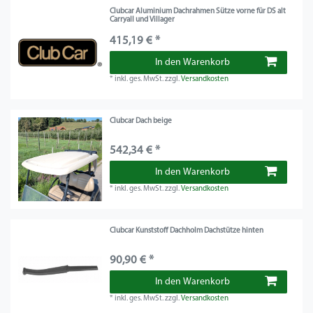
Clubcar Aluminium Dachrahmen Sütze vorne für DS alt
Carryall und Villager
415,19 € *
In den Warenkorb
*
inkl. ges. MwSt.
zzgl.
Versandkosten
Clubcar Dach beige
542,34 € *
In den Warenkorb
*
inkl. ges. MwSt.
zzgl.
Versandkosten
Clubcar Kunststoff Dachholm Dachstütze hinten
90,90 € *
In den Warenkorb
*
inkl. ges. MwSt.
zzgl.
Versandkosten