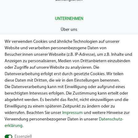
UNTERNEHMEN
Über uns
AGB
Wir verwenden Cookies und ähnliche Technologien auf unserer
Website und verarbeiten personenbezogene Daten von
Datenschutz
Besucher:innen unserer Webseite (z.B. IP-Adresse), um z.B. Inhalte und
Anzeigen zu personalisieren, Medien von Drittanbietern einzubinden
Impressum
oder Zugriffe auf unsere Website zu analysieren. Die
Widerrufsrecht
Datenverarbeitung erfolgt erst durch gesetzte Cookies. Wir teilen
diese Daten mit Dritten, die wir in den Einstellungen benennen.
Garantie / Gewährleistung
Die Datenverarbeitung kann mit Einwilligung oder aufgrund eines
berechtigten Interesses erfolgen. Die Zustimmung kann erteilt oder
abgelehnt werden. Es besteht das Recht, nicht einzuwilligen und die
Einwilligung zu einem späteren Zeitpunkt zu ändern oder zu
widerrufen. Beachten Sie unser
Impressum
und weitere Hinweise zur
Verwendung personenbezogener Daten in unserer
Daten­schutz­
erklärung
.
Sie suchen ein gebrauchtes Golf Car? Maiers Golfcarts ist Ihr
Essenziell