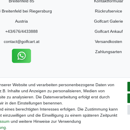
Breitenfeld 85
Kontaktformular
 Breitenfeld bei Riegersburg
Rückrufservice
Austria
Golfcart Galerie
+43/676/4433888
Golfcart Ankauf
contact@golfcart.at
Versandkosten
Zahlungsarten
unserer Website und verarbeiten personenbezogene Daten von
.B. Inhalte und Anzeigen zu personalisieren, Medien von
ite zu analysieren. Die Datenverarbeitung erfolgt erst durch
 wir in den Einstellungen benennen.
nd eines berechtigten Interesses erfolgen. Die Zustimmung kann
rts ist Ihr österreichischer Golfcar Händler für Clubcar, Ezgo, Garia
t einzuwilligen und die Einwilligung zu einem späteren Zeitpunkt
in, Hyundai, HDK, Lamborghini und Graf Carello Fahrzeuge. Wir freuen
essum
und weitere Hinweise zur Verwendung
obil, Ezgo Golfwagen, Melex Golfcaddy, Yamaha Golfcar, Hyundai Golf
rung
.