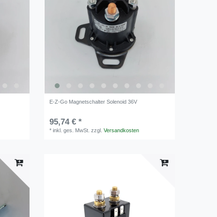
E-Z-Go Magnetschalter Solenoid 36V
95,74 € *
*
inkl. ges. MwSt.
zzgl.
Versandkosten