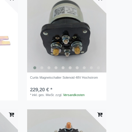
Curtis Magnetschalter Solenoid 48V Hochstrom
229,20 € *
*
inkl. ges. MwSt.
zzgl.
Versandkosten