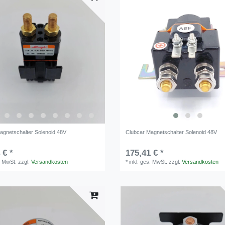
agnetschalter Solenoid 48V
Clubcar Magnetschalter Solenoid 48V
 € *
175,41 € *
. MwSt.
zzgl.
Versandkosten
*
inkl. ges. MwSt.
zzgl.
Versandkosten