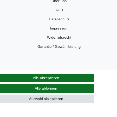
Über uns
AGB
Datenschutz
Impressum
Widerrufsrecht
Garantie / Gewährleistung
Alle akzeptieren
Alle ablehnen
Auswahl akzeptieren
, Melex und Yamaha! Maiers Golfcarts ist zudem Ihre
 uns über Ihren Besuch beim Spezialisten für Clubcar
 Cart.