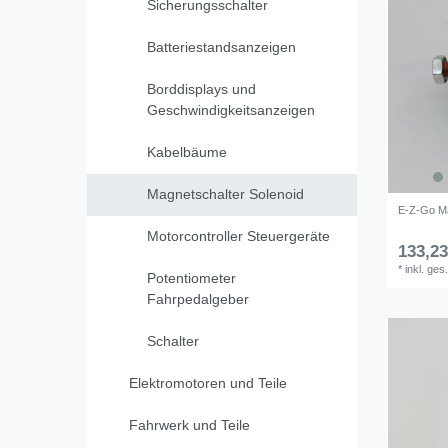
Sicherungsschalter
Batteriestandsanzeigen
Borddisplays und
Geschwindigkeitsanzeigen
Kabelbäume
Magnetschalter Solenoid
E-Z-Go Ma
Motorcontroller Steuergeräte
133,23
*
inkl. ges
Potentiometer
Fahrpedalgeber
Schalter
Elektromotoren und Teile
Fahrwerk und Teile