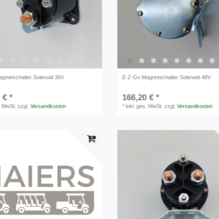
gnetschalter Solenoid 36V
E-Z-Go Magnetschalter Solenoid 48V
 € *
166,20 € *
. MwSt.
zzgl.
Versandkosten
*
inkl. ges. MwSt.
zzgl.
Versandkosten