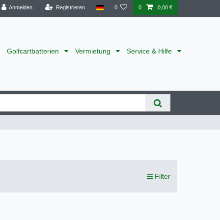
Anmelden
Registrieren
0
0
0,00 €
Golfcartbatterien
Vermietung
Service & Hilfe
Filter