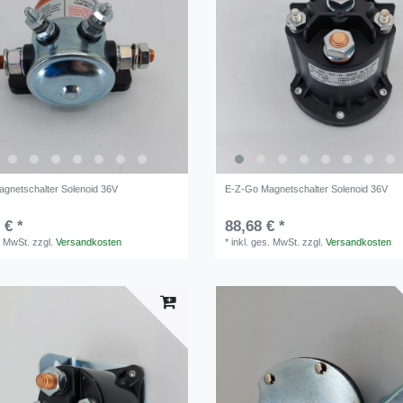
gnetschalter Solenoid 36V
E-Z-Go Magnetschalter Solenoid 36V
 € *
88,68 € *
. MwSt.
zzgl.
Versandkosten
*
inkl. ges. MwSt.
zzgl.
Versandkosten