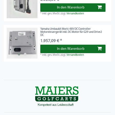
In den Warenkorb
*
inkl. ges. MwSt.
zzgl.
Versandkosten
Yamaha Umbaukit Moric 48V DC Controller
Motorsteuergerät inkl. DC Motor für G29 und Drive2
DC
1.957,09 € *
In den Warenkorb
*
inkl. ges. MwSt.
zzgl.
Versandkosten