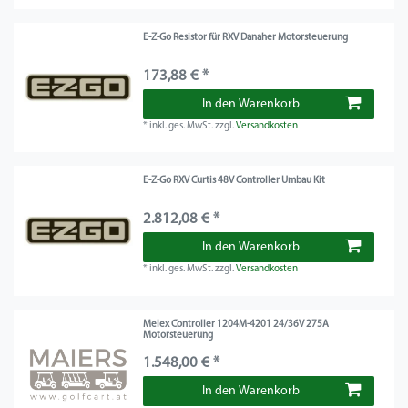
E-Z-Go Resistor für RXV Danaher Motorsteuerung
173,88 € *
In den Warenkorb
*
inkl. ges. MwSt.
zzgl.
Versandkosten
E-Z-Go RXV Curtis 48V Controller Umbau Kit
2.812,08 € *
In den Warenkorb
*
inkl. ges. MwSt.
zzgl.
Versandkosten
Melex Controller 1204M-4201 24/36V 275A
Motorsteuerung
1.548,00 € *
In den Warenkorb