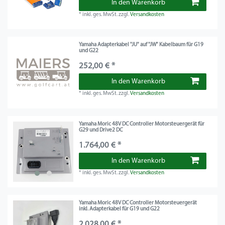
In den Warenkorb
*
inkl. ges. MwSt.
zzgl.
Versandkosten
Yamaha Adapterkabel "JU" auf "JW" Kabelbaum für G19
und G22
252,00 € *
In den Warenkorb
*
inkl. ges. MwSt.
zzgl.
Versandkosten
Yamaha Moric 48V DC Controller Motorsteuergerät für
G29 und Drive2 DC
1.764,00 € *
In den Warenkorb
*
inkl. ges. MwSt.
zzgl.
Versandkosten
Yamaha Moric 48V DC Controller Motorsteuergerät
inkl. Adapterkabel für G19 und G22
2.028,00 € *