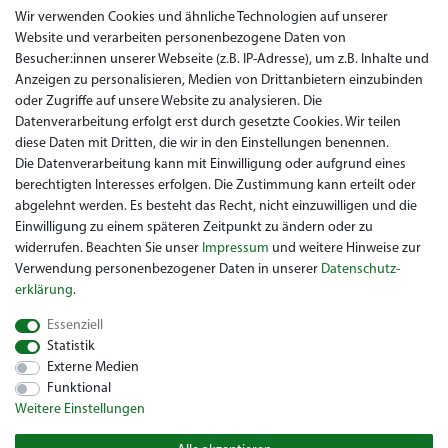
AGB
Wir verwenden Cookies und ähnliche Technologien auf unserer
Website und verarbeiten personenbezogene Daten von
Datenschutz
Besucher:innen unserer Webseite (z.B. IP-Adresse), um z.B. Inhalte und
Anzeigen zu personalisieren, Medien von Drittanbietern einzubinden
Impressum
oder Zugriffe auf unsere Website zu analysieren. Die
Widerrufsrecht
Datenverarbeitung erfolgt erst durch gesetzte Cookies. Wir teilen
diese Daten mit Dritten, die wir in den Einstellungen benennen.
Garantie / Gewährleistung
Die Datenverarbeitung kann mit Einwilligung oder aufgrund eines
berechtigten Interesses erfolgen. Die Zustimmung kann erteilt oder
abgelehnt werden. Es besteht das Recht, nicht einzuwilligen und die
Einwilligung zu einem späteren Zeitpunkt zu ändern oder zu
widerrufen. Beachten Sie unser
Impressum
und weitere Hinweise zur
Verwendung personenbezogener Daten in unserer
Daten­schutz­
erklärung
.
Sie suchen ein gebrauchtes Golf Car? Maiers Golfcarts ist Ihr
Essenziell
österreichischer Golfcar Händler für Clubcar, Ezgo, Garia, Melex
Statistik
und Yamaha! Maiers Golfcarts ist zudem Ihre Nummer 1
Externe Medien
Golfcart-Werkstatt für Hartle Car, Tomberlin, Hyundai, HDK,
Funktional
Lamborghini und Graf Carello Fahrzeuge. Wir freuen uns über
Weitere Einstellungen
Ihren Besuch beim Spezialisten für Clubcar Golfmobil, Ezgo
Golfwagen, Melex Golfcaddy, Yamaha Golfcar, Hyundai Golf