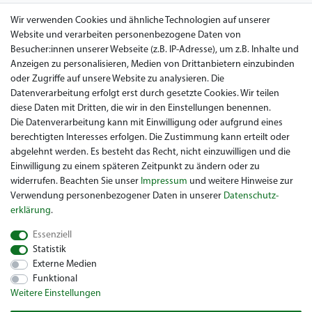
AGB
Wir verwenden Cookies und ähnliche Technologien auf unserer
Website und verarbeiten personenbezogene Daten von
Datenschutz
Besucher:innen unserer Webseite (z.B. IP-Adresse), um z.B. Inhalte und
Anzeigen zu personalisieren, Medien von Drittanbietern einzubinden
Impressum
oder Zugriffe auf unsere Website zu analysieren. Die
Widerrufsrecht
Datenverarbeitung erfolgt erst durch gesetzte Cookies. Wir teilen
diese Daten mit Dritten, die wir in den Einstellungen benennen.
Garantie / Gewährleistung
Die Datenverarbeitung kann mit Einwilligung oder aufgrund eines
berechtigten Interesses erfolgen. Die Zustimmung kann erteilt oder
abgelehnt werden. Es besteht das Recht, nicht einzuwilligen und die
Einwilligung zu einem späteren Zeitpunkt zu ändern oder zu
widerrufen. Beachten Sie unser
Impressum
und weitere Hinweise zur
Verwendung personenbezogener Daten in unserer
Daten­schutz­
erklärung
.
Sie suchen ein gebrauchtes Golf Car? Maiers Golfcarts ist Ihr
Essenziell
österreichischer Golfcar Händler für Clubcar, Ezgo, Garia, Melex
Statistik
und Yamaha! Maiers Golfcarts ist zudem Ihre Nummer 1
Externe Medien
Golfcart-Werkstatt für Hartle Car, Tomberlin, Hyundai, HDK,
Funktional
Lamborghini und Graf Carello Fahrzeuge. Wir freuen uns über
Weitere Einstellungen
Ihren Besuch beim Spezialisten für Clubcar Golfmobil, Ezgo