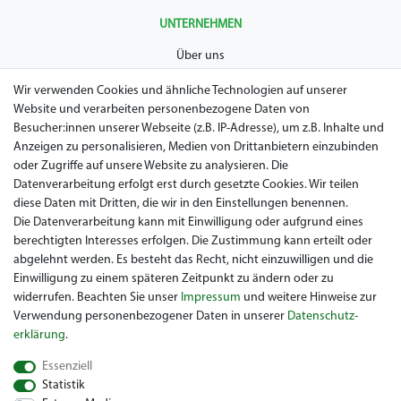
UNTERNEHMEN
Über uns
AGB
Wir verwenden Cookies und ähnliche Technologien auf unserer
Website und verarbeiten personenbezogene Daten von
Datenschutz
Besucher:innen unserer Webseite (z.B. IP-Adresse), um z.B. Inhalte und
Anzeigen zu personalisieren, Medien von Drittanbietern einzubinden
Impressum
oder Zugriffe auf unsere Website zu analysieren. Die
Widerrufsrecht
Datenverarbeitung erfolgt erst durch gesetzte Cookies. Wir teilen
diese Daten mit Dritten, die wir in den Einstellungen benennen.
Garantie / Gewährleistung
Die Datenverarbeitung kann mit Einwilligung oder aufgrund eines
berechtigten Interesses erfolgen. Die Zustimmung kann erteilt oder
abgelehnt werden. Es besteht das Recht, nicht einzuwilligen und die
Einwilligung zu einem späteren Zeitpunkt zu ändern oder zu
widerrufen. Beachten Sie unser
Impressum
und weitere Hinweise zur
Verwendung personenbezogener Daten in unserer
Daten­schutz­
erklärung
.
Sie suchen ein gebrauchtes Golf Car? Maiers Golfcarts ist Ihr
Essenziell
österreichischer Golfcar Händler für Clubcar, Ezgo, Garia, Melex
Statistik
und Yamaha! Maiers Golfcarts ist zudem Ihre Nummer 1