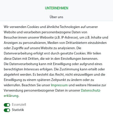
UNTERNEHMEN
Über uns
AGB
Wir verwenden Cookies und ähnliche Technologien auf unserer
Website und verarbeiten personenbezogene Daten von
Datenschutz
Besucher:innen unserer Webseite (z.B. IP-Adresse), um z.B. Inhalte und
Anzeigen zu personalisieren, Medien von Drittanbietern einzubinden
Impressum
oder Zugriffe auf unsere Website zu analysieren. Die
Widerrufsrecht
Datenverarbeitung erfolgt erst durch gesetzte Cookies. Wir teilen
diese Daten mit Dritten, die wir in den Einstellungen benennen.
Garantie / Gewährleistung
Die Datenverarbeitung kann mit Einwilligung oder aufgrund eines
berechtigten Interesses erfolgen. Die Zustimmung kann erteilt oder
abgelehnt werden. Es besteht das Recht, nicht einzuwilligen und die
Einwilligung zu einem späteren Zeitpunkt zu ändern oder zu
widerrufen. Beachten Sie unser
Impressum
und weitere Hinweise zur
Verwendung personenbezogener Daten in unserer
Daten­schutz­
erklärung
.
Sie suchen ein gebrauchtes Golf Car? Maiers Golfcarts ist Ihr
Essenziell
österreichischer Golfcar Händler für Clubcar, Ezgo, Garia, Melex
Statistik