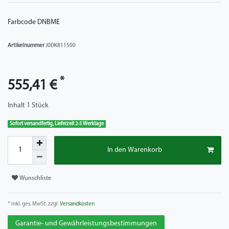
Farbcode DNBME
Artikelnummer
J0DK811500
*
555,41 €
Inhalt
1
Stück
Sofort versandfertig, Lieferzeit 2-5 Werktage
In den Warenkorb
Wunschliste
* inkl. ges. MwSt. zzgl.
Versandkosten
Garantie- und Gewährleistungsbestimmungen