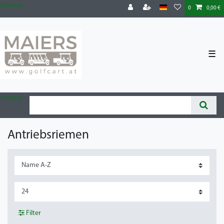
Zum Blog
0
0,00 €
☰
Zum Blog
Antriebsriemen
Filter