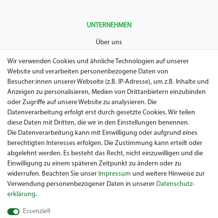
UNTERNEHMEN
Über uns
AGB
Wir verwenden Cookies und ähnliche Technologien auf unserer
Website und verarbeiten personenbezogene Daten von
Datenschutz
Besucher:innen unserer Webseite (z.B. IP-Adresse), um z.B. Inhalte und
Anzeigen zu personalisieren, Medien von Drittanbietern einzubinden
Impressum
oder Zugriffe auf unsere Website zu analysieren. Die
Widerrufsrecht
Datenverarbeitung erfolgt erst durch gesetzte Cookies. Wir teilen
diese Daten mit Dritten, die wir in den Einstellungen benennen.
Garantie / Gewährleistung
Die Datenverarbeitung kann mit Einwilligung oder aufgrund eines
berechtigten Interesses erfolgen. Die Zustimmung kann erteilt oder
abgelehnt werden. Es besteht das Recht, nicht einzuwilligen und die
Einwilligung zu einem späteren Zeitpunkt zu ändern oder zu
widerrufen. Beachten Sie unser
Impressum
und weitere Hinweise zur
Verwendung personenbezogener Daten in unserer
Daten­schutz­
erklärung
.
Sie suchen ein gebrauchtes Golf Car? Maiers Golfcarts ist Ihr
Essenziell
österreichischer Golfcar Händler für Clubcar, Ezgo, Garia, Melex