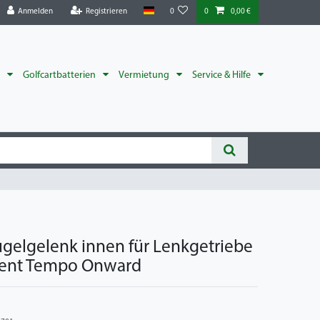
Anmelden
Registrieren
0
0
0,00 €
r
Golfcartbatterien
Vermietung
Service & Hilfe
ugelgelenk innen für Lenkgetriebe
dent Tempo Onward