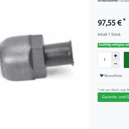
Artikelnummer
10256
*
97,55 €
Inhalt
1
Stück
Kurzfristig verfügbar, Li
Wunschliste
* inkl. ges. MwSt. zzgl.
V
Garantie- und