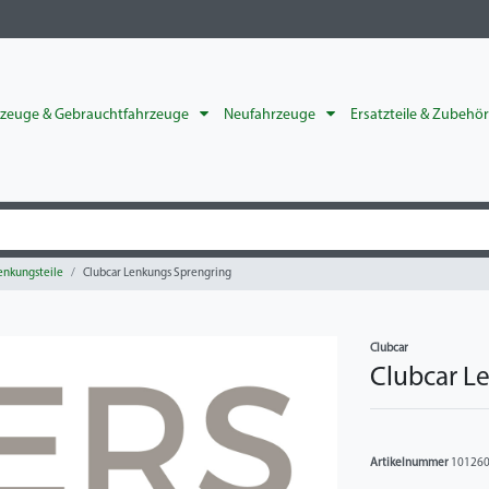
rzeuge & Gebrauchtfahrzeuge
Neufahrzeuge
Ersatzteile & Zubehö
enkungsteile
Clubcar Lenkungs Sprengring
Clubcar
Clubcar L
Artikelnummer
10126