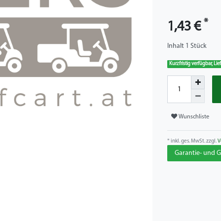
*
1,43 €
Inhalt
1
Stück
Kurzfristig verfügbar, Li
Wunschliste
* inkl. ges. MwSt. zzgl.
V
Garantie- und