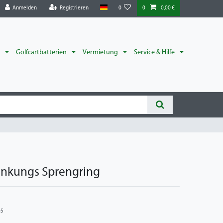
Anmelden
Registrieren
0
0
0,00 €
r
Golfcartbatterien
Vermietung
Service & Hilfe
enkungs Sprengring
05