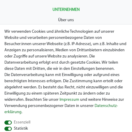
UNTERNEHMEN
Über uns
AGB
Wir verwenden Cookies und ähnliche Technologien auf unserer
Website und verarbeiten personenbezogene Daten von
Datenschutz
Besucher:innen unserer Webseite (z.B. IP-Adresse), um z.B. Inhalte und
Anzeigen zu personalisieren, Medien von Drittanbietern einzubinden
Impressum
oder Zugriffe auf unsere Website zu analysieren. Die
Widerrufsrecht
Datenverarbeitung erfolgt erst durch gesetzte Cookies. Wir teilen
diese Daten mit Dritten, die wir in den Einstellungen benennen.
Garantie / Gewährleistung
Die Datenverarbeitung kann mit Einwilligung oder aufgrund eines
berechtigten Interesses erfolgen. Die Zustimmung kann erteilt oder
abgelehnt werden. Es besteht das Recht, nicht einzuwilligen und die
Einwilligung zu einem späteren Zeitpunkt zu ändern oder zu
widerrufen. Beachten Sie unser
Impressum
und weitere Hinweise zur
Verwendung personenbezogener Daten in unserer
Daten­schutz­
erklärung
.
Sie suchen ein gebrauchtes Golf Car? Maiers Golfcarts ist Ihr
Essenziell
österreichischer Golfcar Händler für Clubcar, Ezgo, Garia, Melex
Statistik