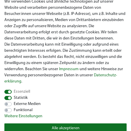
AGB
Wir verwenden Cookies und ähnliche Technologien auf unserer
Website und verarbeiten personenbezogene Daten von
Datenschutz
Besucher:innen unserer Webseite (z.B. IP-Adresse), um z.B. Inhalte und
Anzeigen zu personalisieren, Medien von Drittanbietern einzubinden
Impressum
oder Zugriffe auf unsere Website zu analysieren. Die
Widerrufsrecht
Datenverarbeitung erfolgt erst durch gesetzte Cookies. Wir teilen
diese Daten mit Dritten, die wir in den Einstellungen benennen.
Garantie / Gewährleistung
Die Datenverarbeitung kann mit Einwilligung oder aufgrund eines
berechtigten Interesses erfolgen. Die Zustimmung kann erteilt oder
abgelehnt werden. Es besteht das Recht, nicht einzuwilligen und die
Einwilligung zu einem späteren Zeitpunkt zu ändern oder zu
widerrufen. Beachten Sie unser
Impressum
und weitere Hinweise zur
Verwendung personenbezogener Daten in unserer
Daten­schutz­
erklärung
.
Sie suchen ein gebrauchtes Golf Car? Maiers Golfcarts ist Ihr
Essenziell
österreichischer Golfcar Händler für Clubcar, Ezgo, Garia, Melex
Statistik
und Yamaha! Maiers Golfcarts ist zudem Ihre Nummer 1
Externe Medien
Golfcart-Werkstatt für Hartle Car, Tomberlin, Hyundai, HDK,
Funktional
Lamborghini und Graf Carello Fahrzeuge. Wir freuen uns über
Weitere Einstellungen
Ihren Besuch beim Spezialisten für Clubcar Golfmobil, Ezgo
Golfwagen, Melex Golfcaddy, Yamaha Golfcar, Hyundai Golf
Alle akzeptieren