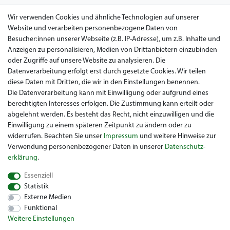
AGB
Wir verwenden Cookies und ähnliche Technologien auf unserer
Website und verarbeiten personenbezogene Daten von
Datenschutz
Besucher:innen unserer Webseite (z.B. IP-Adresse), um z.B. Inhalte und
Anzeigen zu personalisieren, Medien von Drittanbietern einzubinden
Impressum
oder Zugriffe auf unsere Website zu analysieren. Die
Widerrufsrecht
Datenverarbeitung erfolgt erst durch gesetzte Cookies. Wir teilen
diese Daten mit Dritten, die wir in den Einstellungen benennen.
Garantie / Gewährleistung
Die Datenverarbeitung kann mit Einwilligung oder aufgrund eines
berechtigten Interesses erfolgen. Die Zustimmung kann erteilt oder
abgelehnt werden. Es besteht das Recht, nicht einzuwilligen und die
Einwilligung zu einem späteren Zeitpunkt zu ändern oder zu
widerrufen. Beachten Sie unser
Impressum
und weitere Hinweise zur
Verwendung personenbezogener Daten in unserer
Daten­schutz­
erklärung
.
Sie suchen ein gebrauchtes Golf Car? Maiers Golfcarts ist Ihr
Essenziell
österreichischer Golfcar Händler für Clubcar, Ezgo, Garia, Melex
Statistik
und Yamaha! Maiers Golfcarts ist zudem Ihre Nummer 1
Externe Medien
Golfcart-Werkstatt für Hartle Car, Tomberlin, Hyundai, HDK,
Funktional
Lamborghini und Graf Carello Fahrzeuge. Wir freuen uns über
Weitere Einstellungen
Ihren Besuch beim Spezialisten für Clubcar Golfmobil, Ezgo