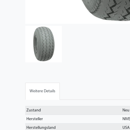
Weitere Details
Technisches
Wert
Zustand
Neu
Merkmal
Hersteller
NIV
Herstellungsland
USA