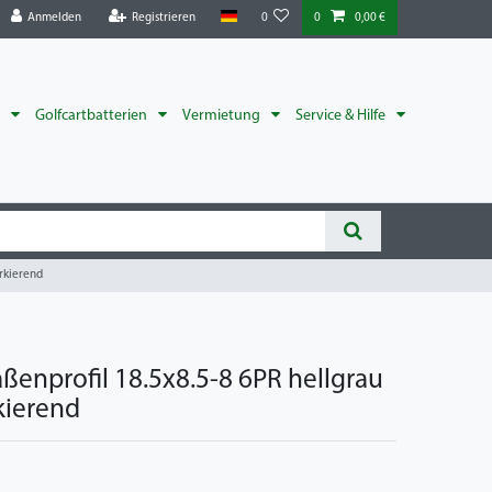
Anmelden
Registrieren
0
0
0,00 €
r
Golfcartbatterien
Vermietung
Service & Hilfe
arkierend
aßenprofil 18.5x8.5-8 6PR hellgrau
kierend