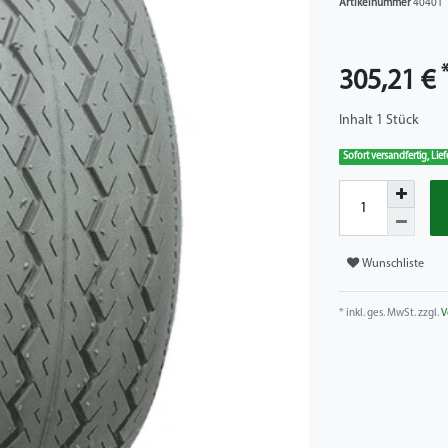
Artikelnummer
40401
305,21 €
Inhalt
1
Stück
Sofort versandfertig, Lie
Wunschliste
* inkl. ges. MwSt. zzgl.
V