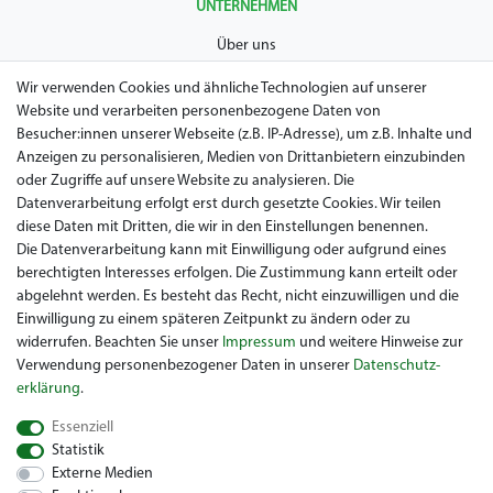
UNTERNEHMEN
Über uns
AGB
Wir verwenden Cookies und ähnliche Technologien auf unserer
Website und verarbeiten personenbezogene Daten von
Datenschutz
Besucher:innen unserer Webseite (z.B. IP-Adresse), um z.B. Inhalte und
Anzeigen zu personalisieren, Medien von Drittanbietern einzubinden
Impressum
oder Zugriffe auf unsere Website zu analysieren. Die
Widerrufsrecht
Datenverarbeitung erfolgt erst durch gesetzte Cookies. Wir teilen
diese Daten mit Dritten, die wir in den Einstellungen benennen.
Garantie / Gewährleistung
Die Datenverarbeitung kann mit Einwilligung oder aufgrund eines
berechtigten Interesses erfolgen. Die Zustimmung kann erteilt oder
abgelehnt werden. Es besteht das Recht, nicht einzuwilligen und die
Einwilligung zu einem späteren Zeitpunkt zu ändern oder zu
widerrufen. Beachten Sie unser
Impressum
und weitere Hinweise zur
Verwendung personenbezogener Daten in unserer
Daten­schutz­
erklärung
.
Sie suchen ein gebrauchtes Golf Car? Maiers Golfcarts ist Ihr
Essenziell
österreichischer Golfcar Händler für Clubcar, Ezgo, Garia, Melex
Statistik
und Yamaha! Maiers Golfcarts ist zudem Ihre Nummer 1
Externe Medien
Golfcart-Werkstatt für Hartle Car, Tomberlin, Hyundai, HDK,