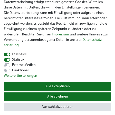
Widerrufsrecht
Datenverarbeitung erfolgt erst durch gesetzte Cookies. Wir teilen
diese Daten mit Dritten, die wir in den Einstellungen benennen.
Garantie / Gewährleistung
Die Datenverarbeitung kann mit Einwilligung oder aufgrund eines
berechtigten Interesses erfolgen. Die Zustimmung kann erteilt oder
abgelehnt werden. Es besteht das Recht, nicht einzuwilligen und die
Einwilligung zu einem späteren Zeitpunkt zu ändern oder zu
widerrufen. Beachten Sie unser
Impressum
und weitere Hinweise zur
Verwendung personenbezogener Daten in unserer
Daten­schutz­
erklärung
.
Sie suchen ein gebrauchtes Golf Car? Maiers Golfcarts ist Ihr
Essenziell
österreichischer Golfcar Händler für Clubcar, Ezgo, Garia, Melex
Statistik
und Yamaha! Maiers Golfcarts ist zudem Ihre Nummer 1
Externe Medien
Golfcart-Werkstatt für Hartle Car, Tomberlin, Hyundai, HDK,
Funktional
Lamborghini und Graf Carello Fahrzeuge. Wir freuen uns über
Weitere Einstellungen
Ihren Besuch beim Spezialisten für Clubcar Golfmobil, Ezgo
Golfwagen, Melex Golfcaddy, Yamaha Golfcar, Hyundai Golf
Alle akzeptieren
Cart.
Alle ablehnen
© 2026 Copyright Maiers Golfcarts
Auswahl akzeptieren