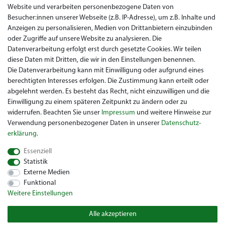
Website und verarbeiten personenbezogene Daten von
Datenschutz
Besucher:innen unserer Webseite (z.B. IP-Adresse), um z.B. Inhalte und
Anzeigen zu personalisieren, Medien von Drittanbietern einzubinden
Impressum
oder Zugriffe auf unsere Website zu analysieren. Die
Widerrufsrecht
Datenverarbeitung erfolgt erst durch gesetzte Cookies. Wir teilen
diese Daten mit Dritten, die wir in den Einstellungen benennen.
Garantie / Gewährleistung
Die Datenverarbeitung kann mit Einwilligung oder aufgrund eines
berechtigten Interesses erfolgen. Die Zustimmung kann erteilt oder
abgelehnt werden. Es besteht das Recht, nicht einzuwilligen und die
Einwilligung zu einem späteren Zeitpunkt zu ändern oder zu
widerrufen. Beachten Sie unser
Impressum
und weitere Hinweise zur
Verwendung personenbezogener Daten in unserer
Daten­schutz­
erklärung
.
Sie suchen ein gebrauchtes Golf Car? Maiers Golfcarts ist Ihr
Essenziell
österreichischer Golfcar Händler für Clubcar, Ezgo, Garia, Melex
Statistik
und Yamaha! Maiers Golfcarts ist zudem Ihre Nummer 1
Externe Medien
Golfcart-Werkstatt für Hartle Car, Tomberlin, Hyundai, HDK,
Funktional
Lamborghini und Graf Carello Fahrzeuge. Wir freuen uns über
Weitere Einstellungen
Ihren Besuch beim Spezialisten für Clubcar Golfmobil, Ezgo
Golfwagen, Melex Golfcaddy, Yamaha Golfcar, Hyundai Golf
Alle akzeptieren
Cart.