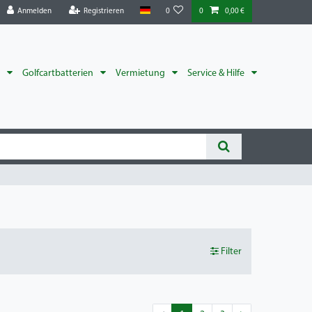
Anmelden
Registrieren
0
0
0,00 €
r
Golfcartbatterien
Vermietung
Service & Hilfe
Filter