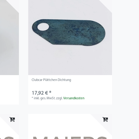
Clubcar Plättchen Dichtung
17,92 € *
*
inkl. ges. MwSt.
zzgl.
Versandkosten