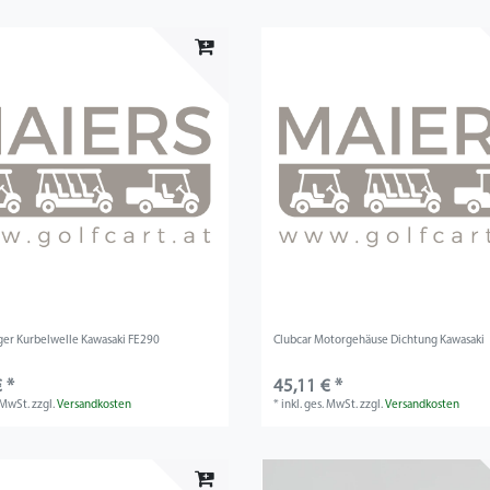
ger Kurbelwelle Kawasaki FE290
Clubcar Motorgehäuse Dichtung Kawasaki
 *
45,11 € *
. MwSt.
zzgl.
Versandkosten
*
inkl. ges. MwSt.
zzgl.
Versandkosten