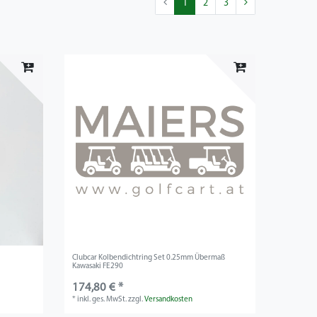
1
2
3
Clubcar Kolbendichtring Set 0.25mm Übermaß
Kawasaki FE290
174,80 € *
*
inkl. ges. MwSt.
zzgl.
Versandkosten