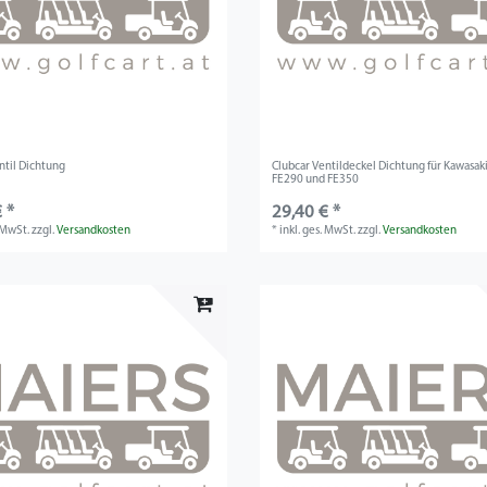
ntil Dichtung
Clubcar Ventildeckel Dichtung für Kawasa
FE290 und FE350
 *
29,40 € *
. MwSt.
zzgl.
Versandkosten
*
inkl. ges. MwSt.
zzgl.
Versandkosten