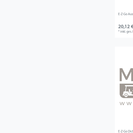
E-Z-Go Aus
20,12 €
*
inkl. ges
E-Z-Go Dic