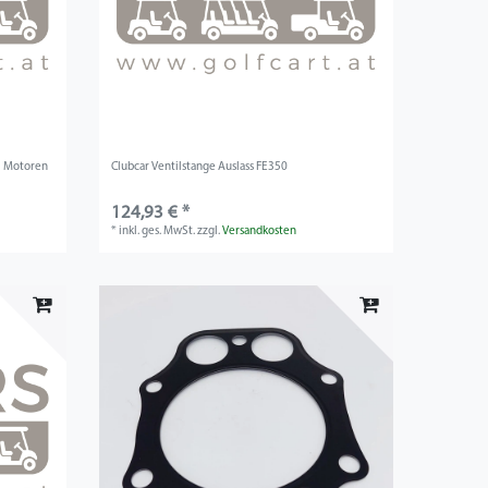
ki Motoren
Clubcar Ventilstange Auslass FE350
124,93 € *
*
inkl. ges. MwSt.
zzgl.
Versandkosten