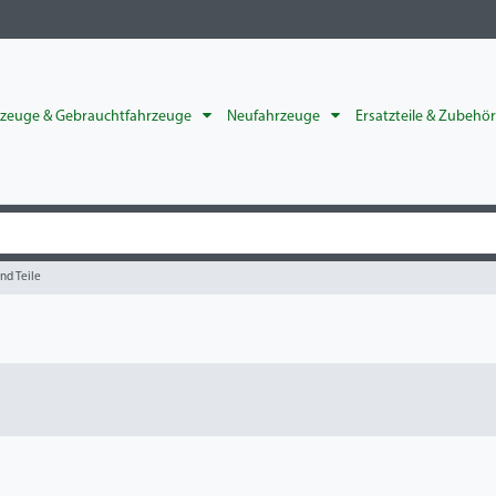
rzeuge & Gebrauchtfahrzeuge
Neufahrzeuge
Ersatzteile & Zubehö
nd Teile