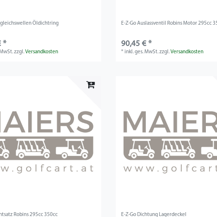
gleichswellen Öldichtring
E-Z-Go Auslassventil Robins Motor 295cc 3
 *
90,45 € *
. MwSt.
zzgl.
Versandkosten
*
inkl. ges. MwSt.
zzgl.
Versandkosten
htsatz Robins 295cc 350cc
E-Z-Go Dichtung Lagerdeckel