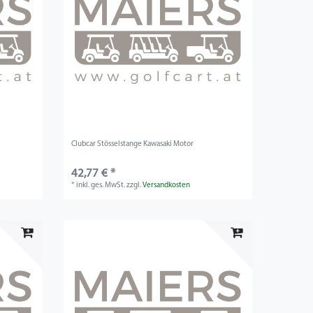
Clubcar Stösselstange Kawasaki Motor
42,77 € *
*
inkl. ges. MwSt.
zzgl.
Versandkosten