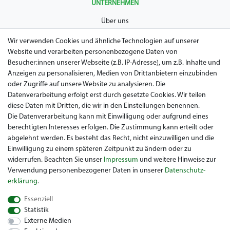
UNTERNEHMEN
Über uns
AGB
Wir verwenden Cookies und ähnliche Technologien auf unserer
Website und verarbeiten personenbezogene Daten von
Datenschutz
Besucher:innen unserer Webseite (z.B. IP-Adresse), um z.B. Inhalte und
Anzeigen zu personalisieren, Medien von Drittanbietern einzubinden
Impressum
oder Zugriffe auf unsere Website zu analysieren. Die
Widerrufsrecht
Datenverarbeitung erfolgt erst durch gesetzte Cookies. Wir teilen
diese Daten mit Dritten, die wir in den Einstellungen benennen.
Garantie / Gewährleistung
Die Datenverarbeitung kann mit Einwilligung oder aufgrund eines
berechtigten Interesses erfolgen. Die Zustimmung kann erteilt oder
abgelehnt werden. Es besteht das Recht, nicht einzuwilligen und die
Einwilligung zu einem späteren Zeitpunkt zu ändern oder zu
widerrufen. Beachten Sie unser
Impressum
und weitere Hinweise zur
Verwendung personenbezogener Daten in unserer
Daten­schutz­
erklärung
.
Sie suchen ein gebrauchtes Golf Car? Maiers Golfcarts ist Ihr
Essenziell
österreichischer Golfcar Händler für Clubcar, Ezgo, Garia, Melex
Statistik
und Yamaha! Maiers Golfcarts ist zudem Ihre Nummer 1
Externe Medien
Golfcart-Werkstatt für Hartle Car, Tomberlin, Hyundai, HDK,