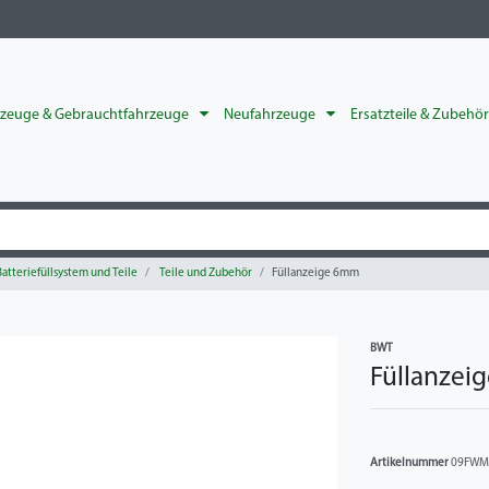
rzeuge & Gebrauchtfahrzeuge
Neufahrzeuge
Ersatzteile & Zubehö
atteriefüllsystem und Teile
Teile und Zubehör
Füllanzeige 6mm
BWT
Füllanzei
Artikelnummer
09FWM