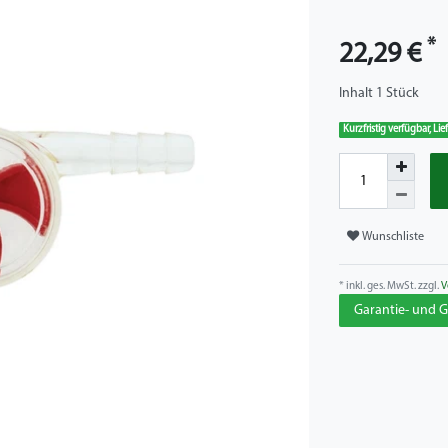
*
22,29 €
Inhalt
1
Stück
Kurzfristig verfügbar, Li
Wunschliste
* inkl. ges. MwSt. zzgl.
V
Garantie- und