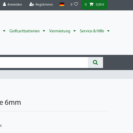
Anmelden
Registrieren
0
0
0,00 €
r
Golfcartbatterien
Vermietung
Service & Hilfe
ge 6mm
6