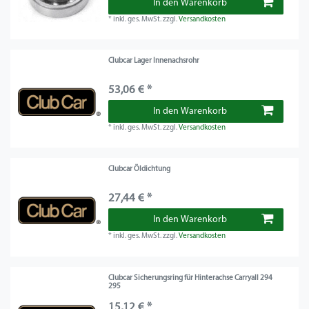
In den Warenkorb
*
inkl. ges. MwSt.
zzgl.
Versandkosten
Clubcar Lager Innenachsrohr
53,06 € *
In den Warenkorb
*
inkl. ges. MwSt.
zzgl.
Versandkosten
Clubcar Öldichtung
27,44 € *
In den Warenkorb
*
inkl. ges. MwSt.
zzgl.
Versandkosten
Clubcar Sicherungsring für Hinterachse Carryall 294
295
15,12 € *