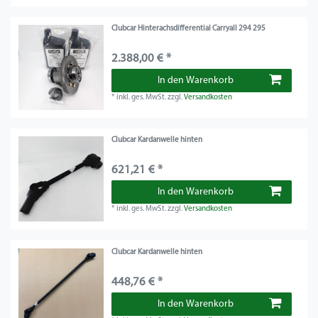
Clubcar Hinterachsdifferential Carryall 294 295
2.388,00 € *
In den Warenkorb
*
inkl. ges. MwSt.
zzgl.
Versandkosten
Clubcar Kardanwelle hinten
621,21 € *
In den Warenkorb
*
inkl. ges. MwSt.
zzgl.
Versandkosten
Clubcar Kardanwelle hinten
448,76 € *
In den Warenkorb