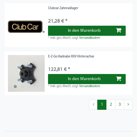
Clubcar Zahnradlager
21,28 € *
In den Warenkorb
*
inkl. ges. MwSt.
zzgl.
Versandkosten
E-Z-Go Radnabe RXV Hinterachse
122,81 € *
In den Warenkorb
*
inkl. ges. MwSt.
zzgl.
Versandkosten
1
2
3