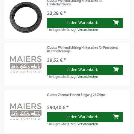
Clubcar Wellendichtring Hinterachse für
Elektrofahrzeuge
23,28 € *
In den Warenkorb
*
inkl. ges. MwSt.
zzgl.
Versandkosten
Clubcar Wellendichtring Hinterachse für Precedent
Benzinfahrzeuge
39,52 € *
In den Warenkorb
*
inkl. ges. MwSt.
zzgl.
Versandkosten
Clubcar Zahnrad Einheit Eingang 25 Zähne
590,40 € *
In den Warenkorb
*
inkl. ges. MwSt.
zzgl.
Versandkosten