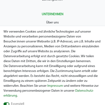
UNTERNEHMEN
Über uns
AGB
Wir verwenden Cookies und ähnliche Technologien auf unserer
Website und verarbeiten personenbezogene Daten von
Datenschutz
Besucher:innen unserer Webseite (z.B. IP-Adresse), um z.B. Inhalte und
Anzeigen zu personalisieren, Medien von Drittanbietern einzubinden
Impressum
oder Zugriffe auf unsere Website zu analysieren. Die
Widerrufsrecht
Datenverarbeitung erfolgt erst durch gesetzte Cookies. Wir teilen
diese Daten mit Dritten, die wir in den Einstellungen benennen.
Garantie / Gewährleistung
Die Datenverarbeitung kann mit Einwilligung oder aufgrund eines
berechtigten Interesses erfolgen. Die Zustimmung kann erteilt oder
abgelehnt werden. Es besteht das Recht, nicht einzuwilligen und die
Einwilligung zu einem späteren Zeitpunkt zu ändern oder zu
widerrufen. Beachten Sie unser
Impressum
und weitere Hinweise zur
Verwendung personenbezogener Daten in unserer
Daten­schutz­
erklärung
.
Sie suchen ein gebrauchtes Golf Car? Maiers Golfcarts ist Ihr
Essenziell