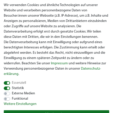
AGB
Wir verwenden Cookies und ähnliche Technologien auf unserer
Website und verarbeiten personenbezogene Daten von
Datenschutz
Besucher:innen unserer Webseite (z.B. IP-Adresse), um z.B. Inhalte und
Anzeigen zu personalisieren, Medien von Drittanbietern einzubinden
Impressum
oder Zugriffe auf unsere Website zu analysieren. Die
Widerrufsrecht
Datenverarbeitung erfolgt erst durch gesetzte Cookies. Wir teilen
diese Daten mit Dritten, die wir in den Einstellungen benennen.
Garantie / Gewährleistung
Die Datenverarbeitung kann mit Einwilligung oder aufgrund eines
berechtigten Interesses erfolgen. Die Zustimmung kann erteilt oder
abgelehnt werden. Es besteht das Recht, nicht einzuwilligen und die
Einwilligung zu einem späteren Zeitpunkt zu ändern oder zu
widerrufen. Beachten Sie unser
Impressum
und weitere Hinweise zur
Verwendung personenbezogener Daten in unserer
Daten­schutz­
erklärung
.
Sie suchen ein gebrauchtes Golf Car? Maiers Golfcarts ist Ihr
Essenziell
österreichischer Golfcar Händler für Clubcar, Ezgo, Garia, Melex
Statistik
und Yamaha! Maiers Golfcarts ist zudem Ihre Nummer 1
Externe Medien
Golfcart-Werkstatt für Hartle Car, Tomberlin, Hyundai, HDK,
Funktional
Lamborghini und Graf Carello Fahrzeuge. Wir freuen uns über
Weitere Einstellungen
Ihren Besuch beim Spezialisten für Clubcar Golfmobil, Ezgo
Golfwagen, Melex Golfcaddy, Yamaha Golfcar, Hyundai Golf