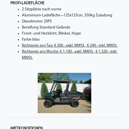
PROFI-LADEFLÄCHE
2 Sitzplätze nach vorne
Aluminium-Ladefläche ~125x125cm, 350kg Zuladung
Dieselmotor 20PS
Bereifung Standard Gelände
Front- und Hecklicht, Blinker, Hupe
Farbe blau
Richtpreis pro Tag: € 200.- exkl. MWSt., € 240.- inkl. MWSt.
Richtpreis pro Woche: € 1.100.- exkl. MWSt., € 1.320.- inkl.
MWSt.
MIETKONDITIONEN