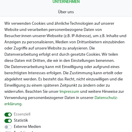
UNTERNEHMEN
Über uns
AGB
Wir verwenden Cookies und ähnliche Technologien auf unserer
Website und verarbeiten personenbezogene Daten von
Datenschutz
Besucher:innen unserer Webseite (z.B. IP-Adresse), um z.B. Inhalte und
Anzeigen zu personalisieren, Medien von Drittanbietern einzubinden
Impressum
oder Zugriffe auf unsere Website zu analysieren. Die
Widerrufsrecht
Datenverarbeitung erfolgt erst durch gesetzte Cookies. Wir teilen
diese Daten mit Dritten, die wir in den Einstellungen benennen.
Garantie / Gewährleistung
Die Datenverarbeitung kann mit Einwilligung oder aufgrund eines
berechtigten Interesses erfolgen. Die Zustimmung kann erteilt oder
abgelehnt werden. Es besteht das Recht, nicht einzuwilligen und die
Einwilligung zu einem späteren Zeitpunkt zu ändern oder zu
widerrufen. Beachten Sie unser
Impressum
und weitere Hinweise zur
Verwendung personenbezogener Daten in unserer
Daten­schutz­
erklärung
.
Sie suchen ein gebrauchtes Golf Car? Maiers Golfcarts ist Ihr
Essenziell
österreichischer Golfcar Händler für Clubcar, Ezgo, Garia, Melex
Statistik
und Yamaha! Maiers Golfcarts ist zudem Ihre Nummer 1
Externe Medien
Golfcart-Werkstatt für Hartle Car, Tomberlin, Hyundai, HDK,