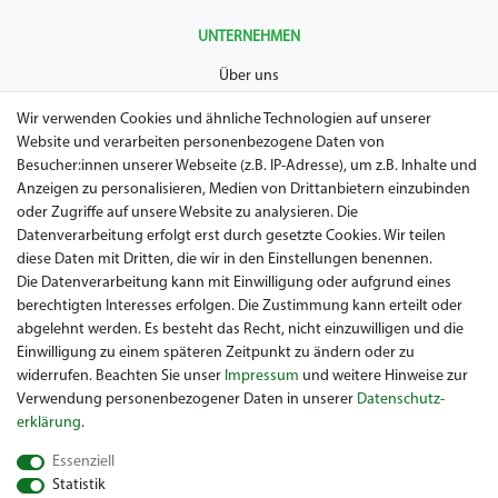
UNTERNEHMEN
Über uns
AGB
Wir verwenden Cookies und ähnliche Technologien auf unserer
Website und verarbeiten personenbezogene Daten von
Datenschutz
Besucher:innen unserer Webseite (z.B. IP-Adresse), um z.B. Inhalte und
Anzeigen zu personalisieren, Medien von Drittanbietern einzubinden
Impressum
oder Zugriffe auf unsere Website zu analysieren. Die
Widerrufsrecht
Datenverarbeitung erfolgt erst durch gesetzte Cookies. Wir teilen
diese Daten mit Dritten, die wir in den Einstellungen benennen.
Garantie / Gewährleistung
Die Datenverarbeitung kann mit Einwilligung oder aufgrund eines
berechtigten Interesses erfolgen. Die Zustimmung kann erteilt oder
abgelehnt werden. Es besteht das Recht, nicht einzuwilligen und die
Einwilligung zu einem späteren Zeitpunkt zu ändern oder zu
widerrufen. Beachten Sie unser
Impressum
und weitere Hinweise zur
Verwendung personenbezogener Daten in unserer
Daten­schutz­
erklärung
.
Sie suchen ein gebrauchtes Golf Car? Maiers Golfcarts ist Ihr
Essenziell
österreichischer Golfcar Händler für Clubcar, Ezgo, Garia, Melex
Statistik