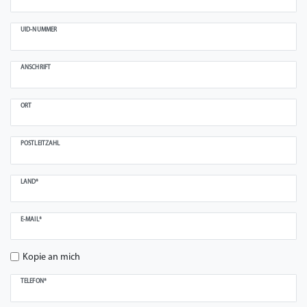
UID-NUMMER
ANSCHRIFT
ORT
POSTLEITZAHL
LAND*
E-MAIL*
Kopie an mich
TELEFON*