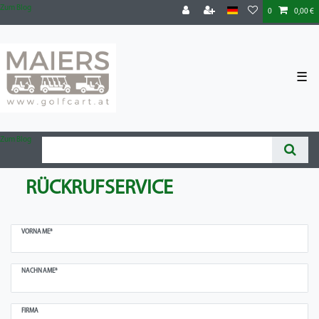
Zum Blog
0
0,00 €
☰
Zum Blog
RÜCKRUFSERVICE
VORNAME*
NACHNAME*
FIRMA