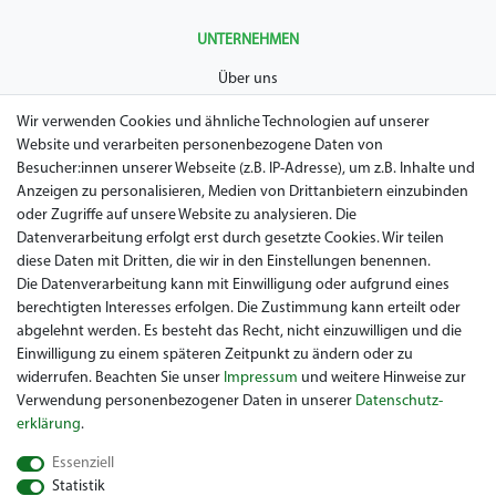
UNTERNEHMEN
Über uns
AGB
Wir verwenden Cookies und ähnliche Technologien auf unserer
Website und verarbeiten personenbezogene Daten von
Datenschutz
Besucher:innen unserer Webseite (z.B. IP-Adresse), um z.B. Inhalte und
Anzeigen zu personalisieren, Medien von Drittanbietern einzubinden
Impressum
oder Zugriffe auf unsere Website zu analysieren. Die
Widerrufsrecht
Datenverarbeitung erfolgt erst durch gesetzte Cookies. Wir teilen
diese Daten mit Dritten, die wir in den Einstellungen benennen.
Garantie / Gewährleistung
Die Datenverarbeitung kann mit Einwilligung oder aufgrund eines
berechtigten Interesses erfolgen. Die Zustimmung kann erteilt oder
abgelehnt werden. Es besteht das Recht, nicht einzuwilligen und die
Einwilligung zu einem späteren Zeitpunkt zu ändern oder zu
widerrufen. Beachten Sie unser
Impressum
und weitere Hinweise zur
Verwendung personenbezogener Daten in unserer
Daten­schutz­
erklärung
.
Sie suchen ein gebrauchtes Golf Car? Maiers Golfcarts ist Ihr
Essenziell
österreichischer Golfcar Händler für Clubcar, Ezgo, Garia, Melex
Statistik